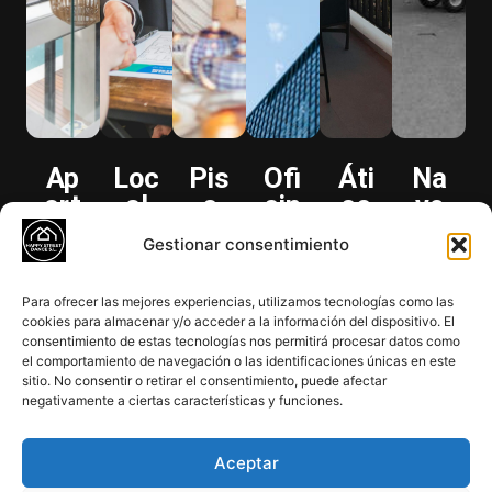
Ap
Loc
Pis
Ofi
Áti
Na
art
al
o
cin
co
ve
am
co
fa
a
con
ind
Gestionar consentimiento
ent
me
mili
mo
terr
ust
o
rci
ar
der
aza
rial
Para ofrecer las mejores experiencias, utilizamos tecnologías como las
de
al
con
na
priv
en
cookies para almacenar y/o acceder a la información del dispositivo. El
lujo
en
vis
en
ada
polí
consentimiento de estas tecnologías nos permitirá procesar datos como
el comportamiento de navegación o las identificaciones únicas en este
en
zon
tas
dis
gon
Haz
sitio. No consentir o retirar el consentimiento, puede afectar
clic
el
a
al
trit
o
negativamente a ciertas características y funciones.
aquí
cen
pri
par
o
est
tro
me
que
fin
rat
Aceptar
anc
égi
Haz
Haz
Haz